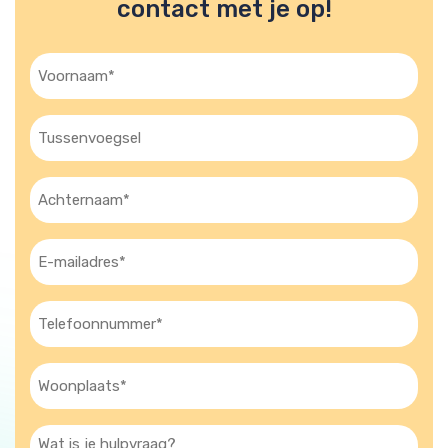
contact met je op!
Voornaam
(Vereist)
Tussenvoegsel
Achternaam
(Vereist)
E-
mailadres
(Vereist)
Telefoon
(Vereist)
Woonplaats
(Vereist)
Wat