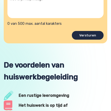
is
je
hulpvraag?
0 van 500 max. aantal karakters
De voordelen van
huiswerkbegeleiding
Een rustige leeromgeving
Het huiswerk is op tijd af