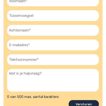
(Vereist)
Tussenvoegsel
Achternaam
(Vereist)
E-
mailadres
(Vereist)
Telefoon
(Vereist)
Wat
is
je
hulpvraag?
0 van 500 max. aantal karakters