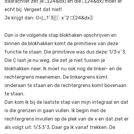
daarachter zet je □(24&dx) en die □(24&dx) moet er
echt bij. Vergeet dat niet!
Je krijgt dan: O=∫_1^3▒〖x^2 □(24&dx)〗
Dan is de volgende stap blokhaken opschrijven en
binnen de blokhakken komt de primitieve van deze
functie te staan. Die primitieve was dus deze: 1/3∙x^3.
Die C laat je nu weg, die zet je niet tussen je
blokhakken neer. Ik moet nu ook nog de linker- en de
rechtergrens meenemen. De linkergrens komt
onderaan te staan en de rechtergrens komt bovenaan
te staan.
Dan kom ik bij de laatste stap van mijn integraal en dat
is die grenzen in gaan vullen. Ik begin met de
rechtergrens invullen op de plek van de x en dat ziet er
als volgt uit: 1/3∙3^3. Daar ga ik vanaf trekken. De