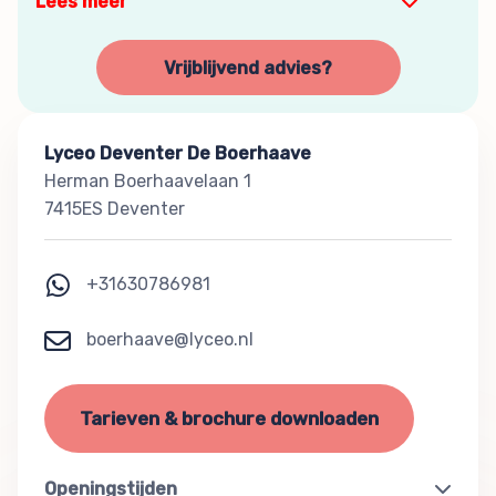
Lees meer
Vrijblijvend advies?
Lyceo Deventer De Boerhaave
Herman Boerhaavelaan 1
7415ES Deventer
+31630786981
boerhaave@lyceo.nl
Tarieven & brochure downloaden
Openingstijden