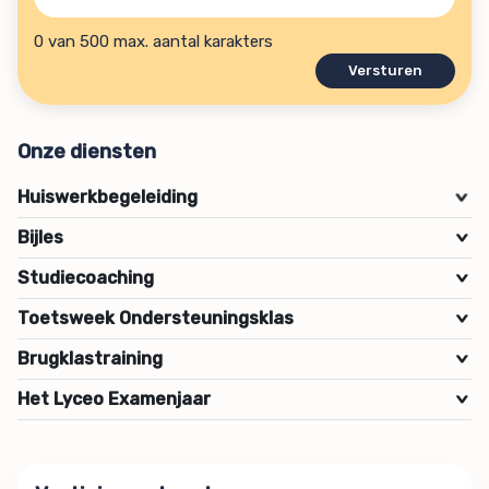
hulpvraag?
(Vereist)
0 van 500 max. aantal karakters
Onze diensten
Huiswerkbegeleiding
>
Bijles
>
Studiecoaching
>
Toetsweek Ondersteuningsklas
>
Brugklastraining
>
Het Lyceo Examenjaar
>