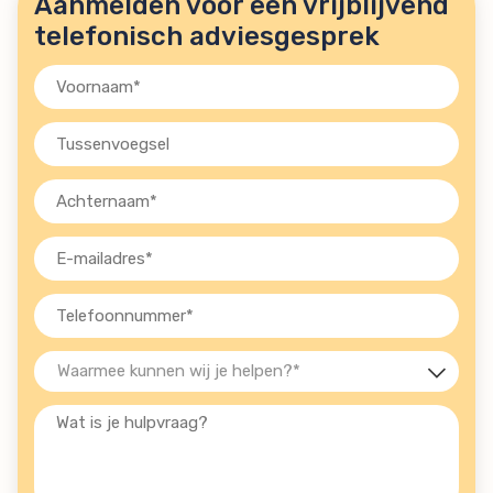
Aanmelden voor een vrijblijvend
telefonisch adviesgesprek
Voornaam
(Vereist)
Tussenvoegsel
Achternaam
(Vereist)
E-
mailadres
(Vereist)
Telefoon
(Vereist)
Waarmee
kunnen
Wat
wij
is
je
je
helpen?