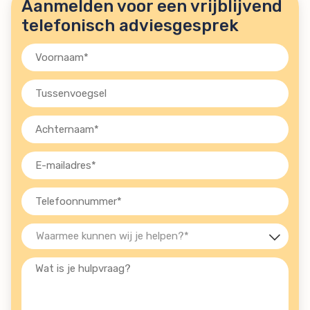
Aanmelden voor een vrijblijvend
telefonisch adviesgesprek
Voornaam
(Vereist)
Tussenvoegsel
Achternaam
(Vereist)
E-
mailadres
(Vereist)
Telefoon
(Vereist)
Waarmee
kunnen
Wat
wij
is
je
je
helpen?