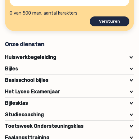
hulpvraag?
(Vereist)
0 van 500 max. aantal karakters
Onze diensten
Huiswerkbegeleiding
>
Bijles
>
Basisschool bijles
>
Het Lyceo Examenjaar
>
Bijlesklas
>
Studiecoaching
>
Toetsweek Ondersteuningsklas
>
Faalangsttraining
>