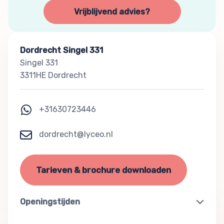
Vrijblijvend advies?
Dordrecht Singel 331
Singel 331
3311HE Dordrecht
+31630723446
dordrecht@lyceo.nl
Tarieven & brochure downloaden
Openingstijden