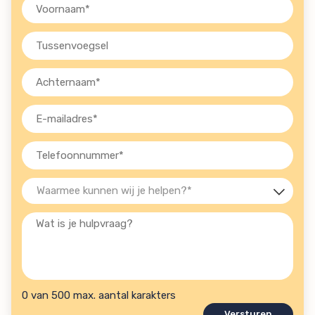
Voornaam
(Vereist)
Tussenvoegsel
Achternaam
(Vereist)
E-
mailadres
(Vereist)
Telefoon
(Vereist)
Waarmee
kunnen
Wat
wij
is
je
je
helpen?
hulpvraag?
(Vereist)
0 van 500 max. aantal karakters