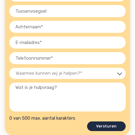
(Vereist)
Tussenvoegsel
Achternaam
(Vereist)
E-
mailadres
(Vereist)
Telefoon
(Vereist)
Waarmee
kunnen
Wat
wij
is
je
je
helpen?
hulpvraag?
(Vereist)
0 van 500 max. aantal karakters