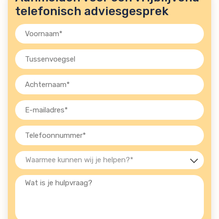
telefonisch adviesgesprek
Voornaam
(Vereist)
Tussenvoegsel
Achternaam
(Vereist)
E-
mailadres
(Vereist)
Telefoon
(Vereist)
Waarmee
kunnen
Wat
wij
is
je
je
helpen?
hulpvraag?
(Vereist)