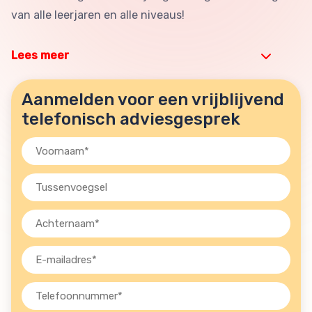
van alle leerjaren en alle niveaus!
Lees meer
Aanmelden voor een vrijblijvend
telefonisch adviesgesprek
Voornaam
(Vereist)
Tussenvoegsel
Achternaam
(Vereist)
E-
mailadres
(Vereist)
Telefoon
(Vereist)