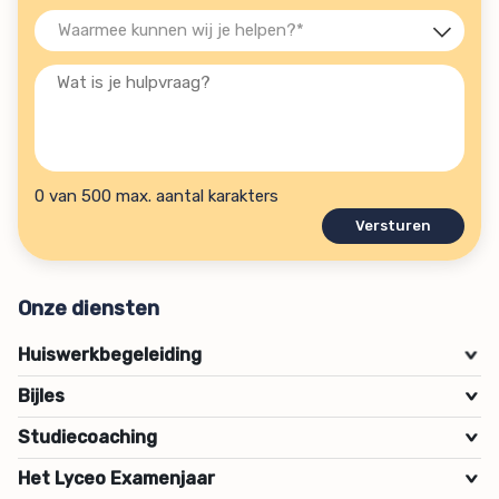
Waarmee
kunnen
Wat
wij
is
je
je
helpen?
hulpvraag?
(Vereist)
0 van 500 max. aantal karakters
Onze diensten
Huiswerkbegeleiding
>
Bijles
>
Studiecoaching
>
Het Lyceo Examenjaar
>