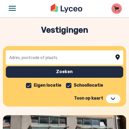
Vestigingen
Adres, postcode of plaats
Zoeken
Eigen locatie
Schoollocatie
Toon op kaart