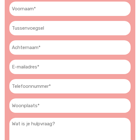
Voornaam
(Vereist)
Tussenvoegsel
Achternaam
(Vereist)
E-
mailadres
(Vereist)
Telefoon
(Vereist)
Woonplaats
(Vereist)
Wat
is
je