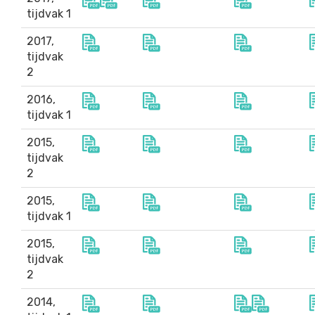
tijdvak 1
2017,
tijdvak
2
2016,
tijdvak 1
2015,
tijdvak
2
2015,
tijdvak 1
2015,
tijdvak
2
2014,