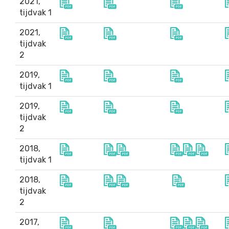
2021,
tijdvak 1
2021,
tijdvak
2
2019,
tijdvak 1
2019,
tijdvak
2
2018,
tijdvak 1
2018,
tijdvak
2
2017,