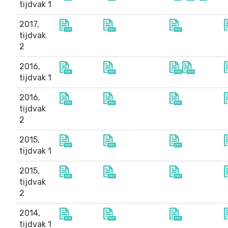
tijdvak 1
2017,
tijdvak
2
2016,
tijdvak 1
2016,
tijdvak
2
2015,
tijdvak 1
2015,
tijdvak
2
2014,
tijdvak 1