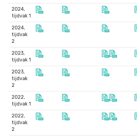
2024,
tijdvak 1
2024,
tijdvak
2
2023,
tijdvak 1
2023,
tijdvak
2
2022,
tijdvak 1
2022,
tijdvak
2