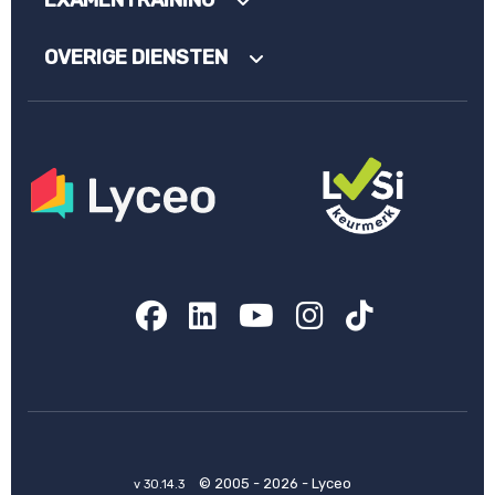
EXAMENTRAINING
OVERIGE DIENSTEN
Facebook
LinkedIn
YouTube
Instagram
TikTok
© 2005 - 2026 - Lyceo
v 30.14.3