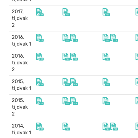
2017,
tijdvak
2
2016,
tijdvak 1
2016,
tijdvak
2
2015,
tijdvak 1
2015,
tijdvak
2
2014,
tijdvak 1