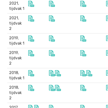
2021,
tijdvak 1
2021,
tijdvak
2
2019,
tijdvak 1
2019,
tijdvak
2
2018,
tijdvak 1
2018,
tijdvak
2
2017,