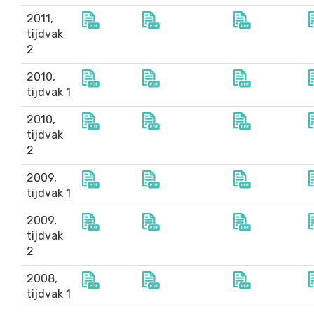
2011,
tijdvak
2
2010,
tijdvak 1
2010,
tijdvak
2
2009,
tijdvak 1
2009,
tijdvak
2
2008,
tijdvak 1