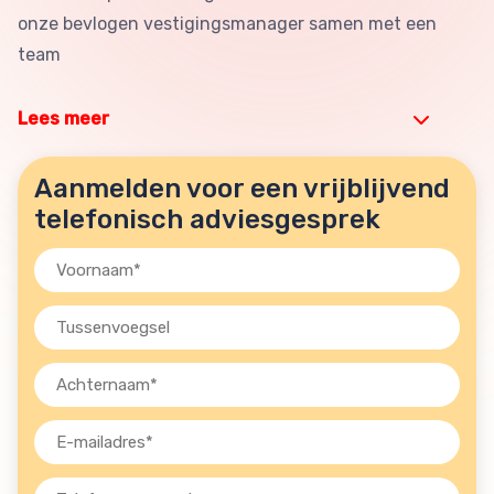
onze bevlogen vestigingsmanager samen met een
team
Lees meer
Aanmelden voor een vrijblijvend
telefonisch adviesgesprek
Voornaam
(Vereist)
Tussenvoegsel
Achternaam
(Vereist)
E-
mailadres
(Vereist)
Telefoon