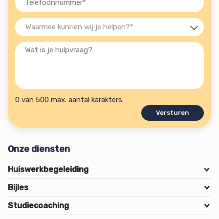
(Vereist)
Waarmee
kunnen
Wat
wij
is
je
je
helpen?
hulpvraag?
(Vereist)
0 van 500 max. aantal karakters
Onze diensten
Huiswerkbegeleiding
>
Bijles
>
Studiecoaching
>