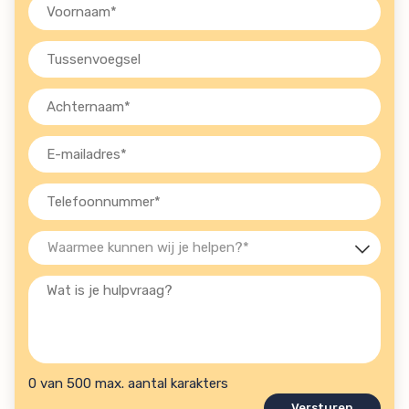
Voornaam
(Vereist)
Tussenvoegsel
Achternaam
(Vereist)
E-
mailadres
(Vereist)
Telefoon
(Vereist)
Waarmee
kunnen
Wat
wij
is
je
je
helpen?
hulpvraag?
(Vereist)
0 van 500 max. aantal karakters