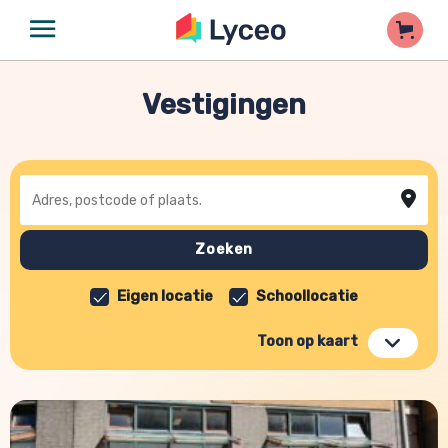
Vestigingen
Adres, postcode of plaats
Zoeken
Eigen locatie
Schoollocatie
Toon op kaart