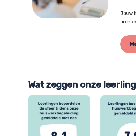
Jouw k
creëre
Me
Wat zeggen onze leerlin