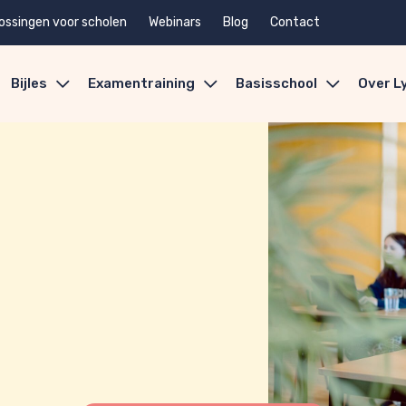
ossingen voor scholen
Webinars
Blog
Contact
Bijles
Examentraining
Basisschool
Over L