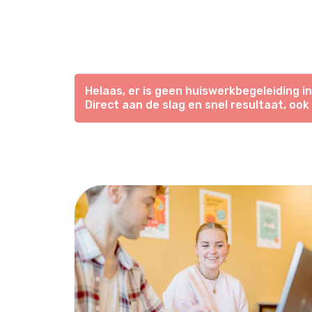
Helaas, er is geen huiswerkbegeleiding i
Direct aan de slag en snel resultaat, ook