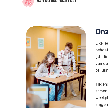
Van stress naar rust
Onz
Elke le
behoef
(studi
van de
of jui
Tijden
samenw
weekpl
krijgen