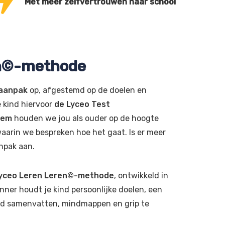
Met meer zelfvertrouwen naar school
en©-methode
 aanpak
op, afgestemd op de doelen en
e kind hiervoor
de Lyceo Test
eem
houden we jou als ouder op de hoogte
aarin we bespreken hoe het gaat. Is er meer
npak aan.
yceo Leren Leren©-methode
, ontwikkeld in
nner houdt je kind persoonlijke doelen, een
kind samenvatten, mindmappen en grip te