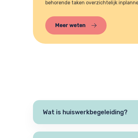
behorende taken overzichtelijk inplann
Meer weten
Wat is huiswerkbegeleiding?