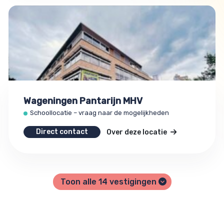
Wageningen Pantarijn MHV
Schoollocatie – vraag naar de mogelijkheden
Direct contact
Over deze locatie
Toon alle
14
vestigingen