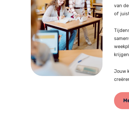
van de
of jui
Tijden
samenw
weekpl
krijgen
Jouw k
creëre
Me