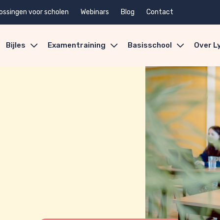
ossingen voor scholen
Webinars
Blog
Contact
Bijles
Examentraining
Basisschool
Over L