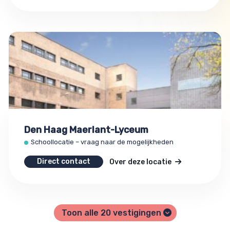
Den Haag Maerlant-Lyceum
Schoollocatie – vraag naar de mogelijkheden
Direct contact
Over deze locatie
Toon alle
20
vestigingen