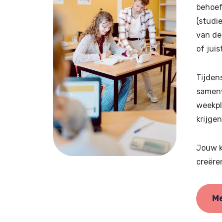
behoef
(studi
van de
of jui
Tijden
samenw
weekpl
krijgen
Jouw k
creëre
Me