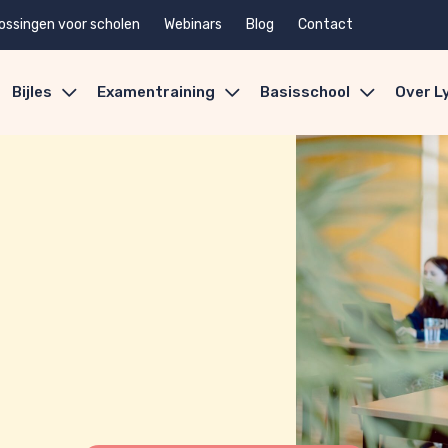
ossingen voor scholen
Webinars
Blog
Contact
Bijles
Examentraining
Basisschool
Over L