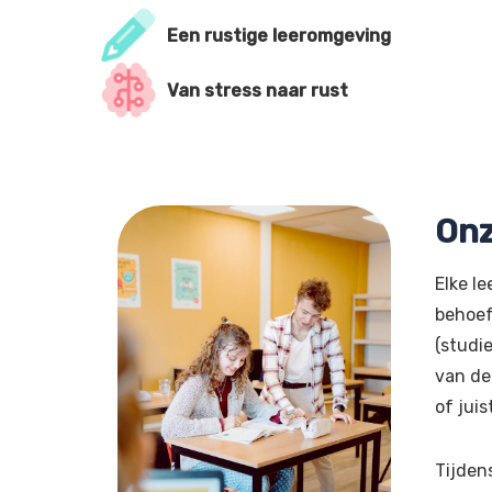
Een rustige leeromgeving
Van stress naar rust
Onz
Elke le
behoef
(studi
van de
of jui
Tijden