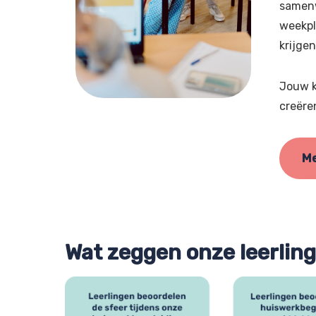
samenw
weekpl
krijgen
Jouw k
creëre
Me
Wat zeggen onze leerlin