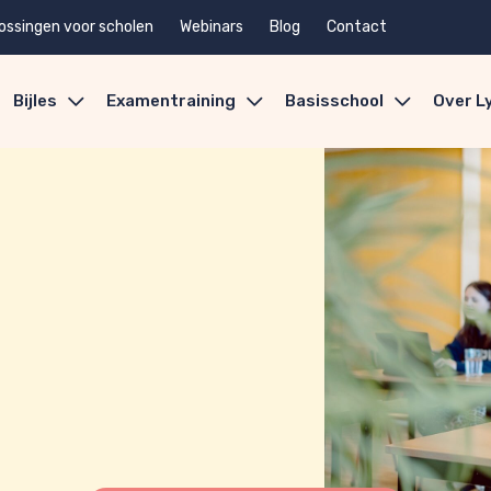
ossingen voor scholen
Webinars
Blog
Contact
Bijles
Examentraining
Basisschool
Over L